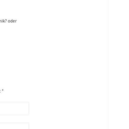
mik? oder
t
*