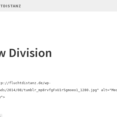
TDISTANZ
 Division
tp://fluchtdistanz.de/wp-
ads/2014/08/tumblr_mp8rvfgFxU1r5gmoeo1_1280.jpg
" alt="Me
m">