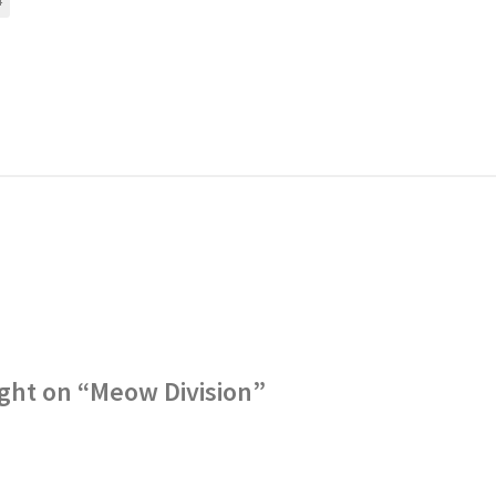
4
 navigation
ght on “
Meow Division
”