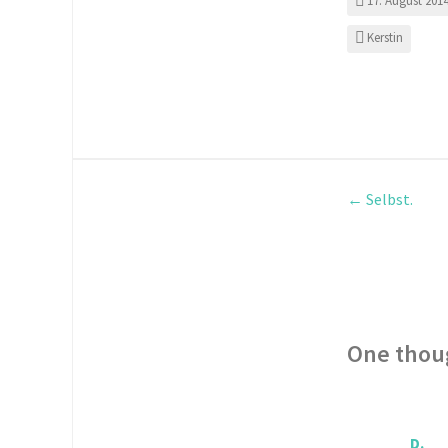
17. August 201
Kerstin
Post
←
Selbst.
One thou
D.